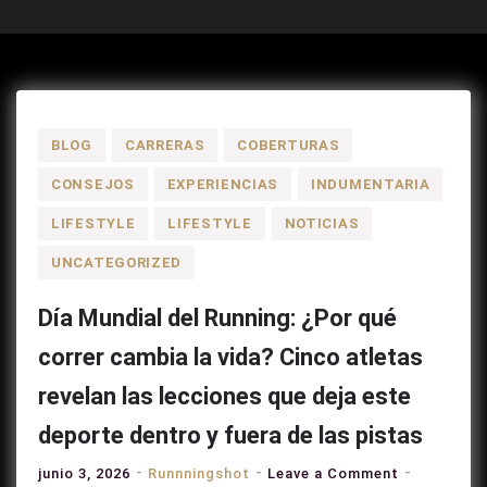
BLOG
CARRERAS
COBERTURAS
CONSEJOS
EXPERIENCIAS
INDUMENTARIA
LIFESTYLE
LIFESTYLE
NOTICIAS
UNCATEGORIZED
Día Mundial del Running: ¿Por qué
correr cambia la vida? Cinco atletas
revelan las lecciones que deja este
deporte dentro y fuera de las pistas
on
junio 3, 2026
Runnningshot
Leave a Comment