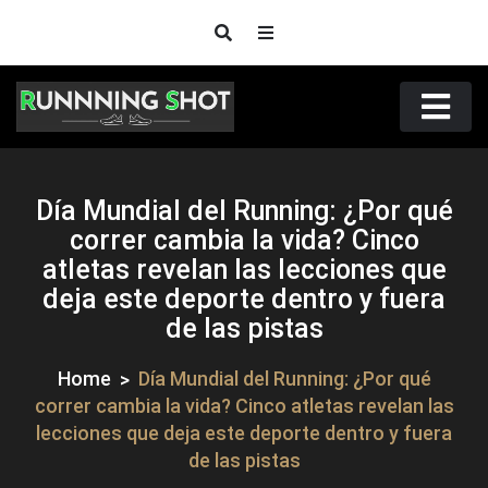
Skip
to
content
Runnningshot
Ti@s. Nos gustan los memes, fotografíar e informar
sobre Running y deporte de resistencia, con alegria.
Día Mundial del Running: ¿Por qué
correr cambia la vida? Cinco
atletas revelan las lecciones que
deja este deporte dentro y fuera
de las pistas
Home
Día Mundial del Running: ¿Por qué
correr cambia la vida? Cinco atletas revelan las
lecciones que deja este deporte dentro y fuera
de las pistas