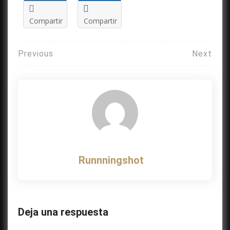
Compartir
Compartir
Navegación
Previous
Next
de
entradas
Runnningshot
Deja una respuesta