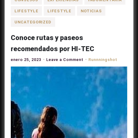
LIFESTYLE
LIFESTYLE
NOTICIAS
UNCATEGORIZED
Conoce rutas y paseos
recomendados por HI-TEC
on
enero 25, 2023
Leave a Comment
Runnningshot
Conoce
rutas
y
paseos
recomendados
por
HI-
TEC