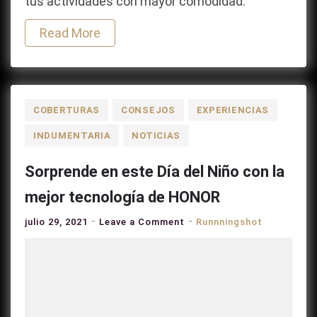
tus actividades con mayor comodidad.
Read More
COBERTURAS
CONSEJOS
EXPERIENCIAS
INDUMENTARIA
NOTICIAS
Sorprende en este Día del Niño con la
mejor tecnología de HONOR
on
julio 29, 2021
Leave a Comment
Runnningshot
Sorprende
en
este
Día
del