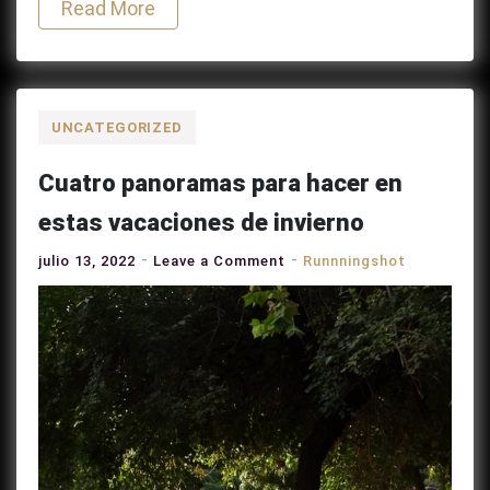
Read More
UNCATEGORIZED
Cuatro panoramas para hacer en
estas vacaciones de invierno
on
julio 13, 2022
Leave a Comment
Runnningshot
Cuatro
panoramas
para
hacer
en
estas
vacaciones
de