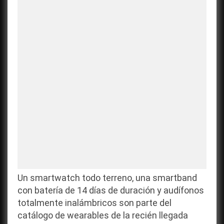
Niño
con
la
mejor
tecnología
de
HONOR
Un smartwatch todo terreno, una smartband
con batería de 14 días de duración y audífonos
totalmente inalámbricos son parte del
catálogo de wearables de la recién llegada