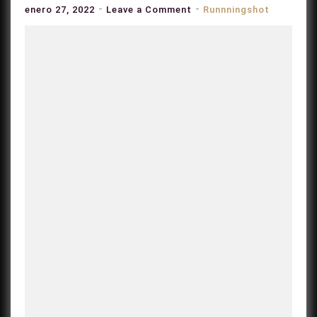
on
enero 27, 2022
Leave a Comment
Runnningshot
Necesitas
más
Chile:
Los
lugares
imperdibles
recomendados
por
HI-
TEC
que
debes
conocer
este
2022