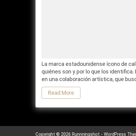
Madden
La marca estadounidense ícono de calza
quiénes son y por lo que los identific
en una colaboración artística, que busc
Read More
Copyright © 2026 Runnningshot - WordPress The