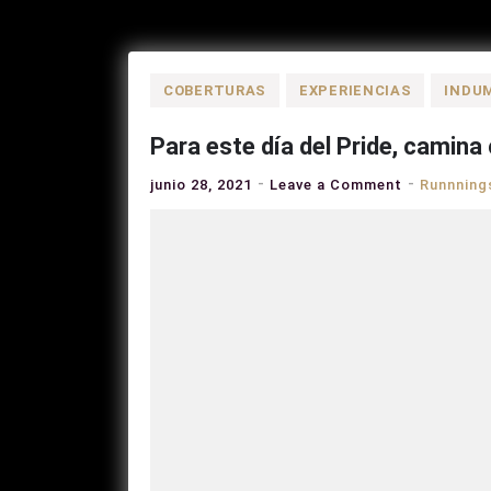
COBERTURAS
EXPERIENCIAS
INDU
Para este día del Pride, camina
on
junio 28, 2021
Leave a Comment
Runnning
Para
este
día
del
Pride,
camina
con
orgullo
junto
a
Steve