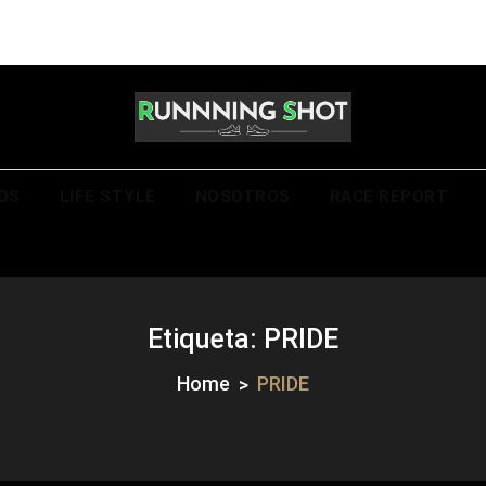
e informar sobre Running y deporte de resistencia, con 
OS
LIFE STYLE
NOSOTROS
RACE REPORT
Etiqueta:
PRIDE
Home
PRIDE