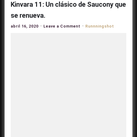
Kinvara 11: Un clásico de Saucony que
se renueva.
on
abril 16, 2020
Leave a Comment
Runnningshot
Kinvara
11:
Un
clásico
de
Saucony
que
se
renueva.