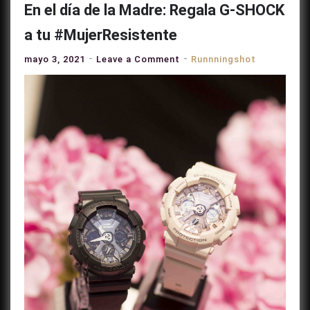
En el día de la Madre: Regala G-SHOCK
a tu #MujerResistente
on
mayo 3, 2021
Leave a Comment
Runnningshot
En
el
día
de
la
Madre:
Regala
G-
SHOCK
a
tu
#MujerResistente